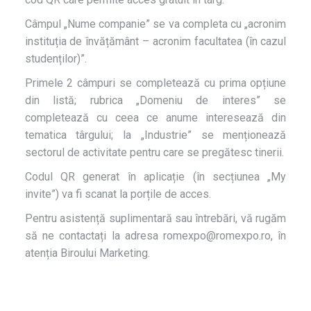
Câmpul „Nume companie” se va completa cu „acronim
instituția de învățământ – acronim facultatea (în cazul
studenților)”.
Primele 2 câmpuri se completează cu prima opțiune
din listă; rubrica „Domeniu de interes” se
completează cu ceea ce anume interesează din
tematica târgului; la „Industrie” se menționează
sectorul de activitate pentru care se pregătesc tinerii.
Codul QR generat în aplicație (în secțiunea „My
invite”) va fi scanat la porțile de acces.
Pentru asistență suplimentară sau întrebări, vă rugăm
să ne contactați la adresa romexpo@romexpo.ro, în
atenția Biroului Marketing.