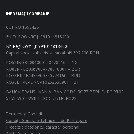
page
page
page
page
INFORMAȚII COMPANIE
opens
opens
opens
opens
in
in
in
in
CUI: RO 1555425
new
new
new
new
EUID: ROONRC.J1991014818400
window
window
window
window
Nr. Reg. Com.: J1991014818400
Capital social subscris si varsat: 49.622.200 RON
RO56INGB0001000190478916 – ING
RO83RNCB0067004778810001 – BCR
RO78BRDE445SV00750774160 – BRD
RO30BTRLRONCRT0252535901 – BT
BANCA TRANSILVANIA IBAN CODE: RO77 BTRL EURC RT02
5253 5901 SWIFT CODE: BTRLRO22
Termeni și Condiții
Condiții Generale Tehnice si de Participare
Protectia datelor cu caracter personal
Politică de cookie