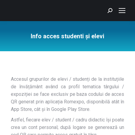
Search:
Info acces studenti și elevi
You are here:
Accesul grupurilor de elevi / studenți de la instituțiile
de învățământ având ca profil tematica târgului /
expoziției se face exclusiv pe baza codului de acces
QR generat prin aplicația Romexpo, disponibilă atât în
App Store, cât și în Google Play Store.
Astfel, fiecare elev / student / cadru didactic își poate
crea un cont personal; după logare se generează un
cod QR care permite acces gratuit în târg.